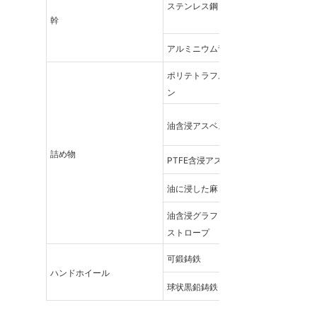
ステンレス鋼
幹
アルミニウム青銅
ポリテトラフルオロエチレ
ン
油含浸アスベストロープ
詰め物
PTFE含浸アスベストロープ
油に浸した麻
油含浸グラファイトアスベ
ストロープ
可鍛鋳鉄
ハンドホイール
球状黒鉛鋳鉄