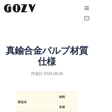
ホーム
GOZVについて
真鍮合金バルブ材質
製品
仕様
お問い合わせ
作成日 2024.08.06
ニュース
技術リソース
材料
部品名
名前