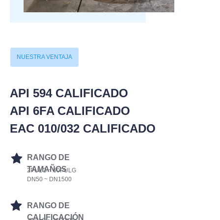
NUESTRA VENTAJA
API 594 CALIFICADO
API 6FA CALIFICADO
EAC 010/032 CALIFICADO
RANGO DE
TAMAÑOS
2PULG ~ 60PULG
DN50 ~ DN1500
RANGO DE
CALIFICACIÓN