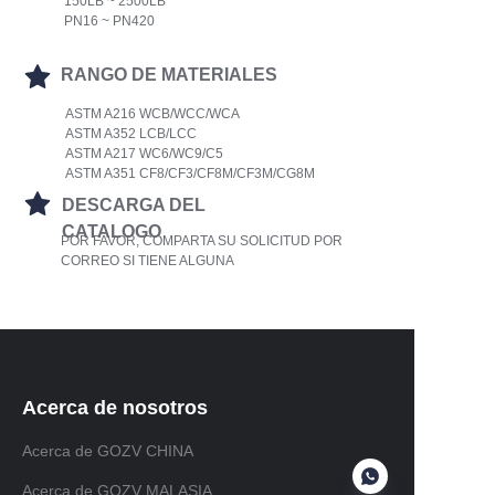
150LB ~ 2500LB
PN16 ~ PN420
RANGO DE MATERIALES
ASTM A216 WCB/WCC/WCA
ASTM A352 LCB/LCC
ASTM A217 WC6/WC9/C5
ASTM A351 CF8/CF3/CF8M/CF3M/CG8M
DESCARGA DEL
CATALOGO
POR FAVOR, COMPARTA SU SOLICITUD POR
CORREO SI TIENE ALGUNA
Acerca de nosotros
Acerca de GOZV CHINA
Acerca de GOZV MALASIA