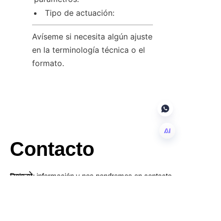
Tipo de actuación:
Avíseme si necesita algún ajuste 
en la terminología técnica o el 
formato.
Contacto
ES
Deje su información y nos pondremos en contacto
con usted.
Nombre