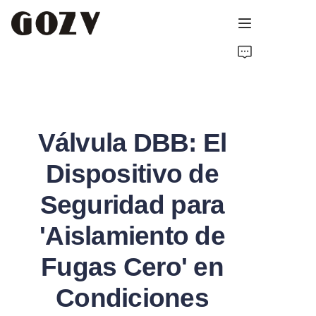
INICIO
ACERCA DE GOZV
Válvula DBB: El
PRODUCTOS
Dispositivo de
CONTACTO
Seguridad para
NOTICIAS
'Aislamiento de
RECURSOS TÉCNICOS
Fugas Cero' en
Condiciones