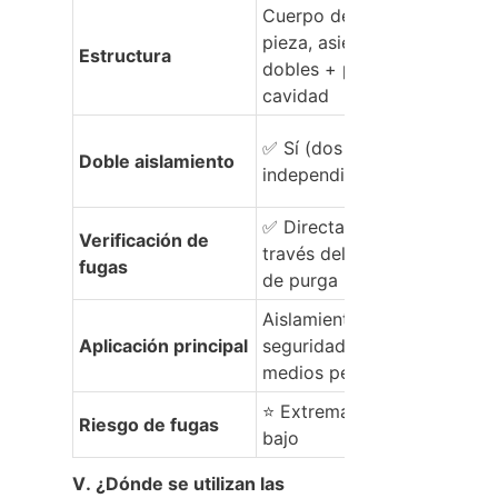
Cuerpo de una sola 
pieza, asientos 
Estructura
dobles + purga de 
cavidad
✅ Sí (dos sellos 
Doble aislamiento
independientes)
✅ Directamente a 
Verificación de 
través del puerto 
fugas
de purga
Aislamiento de 
Aplicación principal
seguridad de 
medios peligrosos
⭐ Extremadamente 
Riesgo de fugas
bajo
V. ¿Dónde se utilizan las 